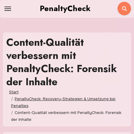
Zum
PenaltyCheck
Inhalt
springen
Content-Qualität
verbessern mit
PenaltyCheck: Forensik
der Inhalte
Start
PenaltyCheck: Recovery-Strategien & Umsetzung bei
Penalties
Content-Qualität verbessern mit PenaltyCheck: Forensik
der Inhalte