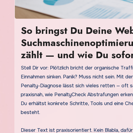
So bringst Du Deine We
Suchmaschinenoptimierun
zählt — und wie Du sofor
Stell Dir vor: Plötzlich bricht der organische Traffic ein, wichtige Keywords verschwinden aus den Top-10 und die
Einnahmen sinken. Panik? Muss nicht sein. Mit de
Penalty-Diagnose lässt sich vieles retten — oft s
praxisnah, wie PenaltyCheck Abstrafungen erkennt
Du erhältst konkrete Schritte, Tools und eine Ch
besteht.
Dieser Text ist praxisorientiert. Kein Blabla, daf