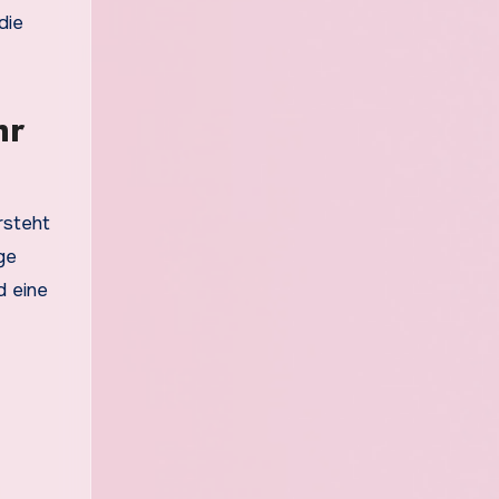
die
hr
rsteht
ge
d eine