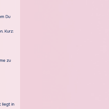
dem Du
n. Kurz:
hme zu
liegt in