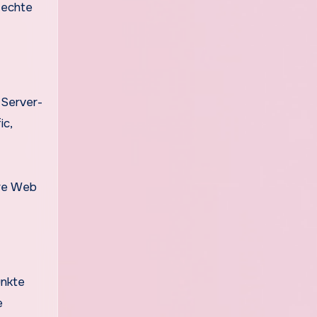
 echte
 Server-
ic,
ore Web
unkte
e