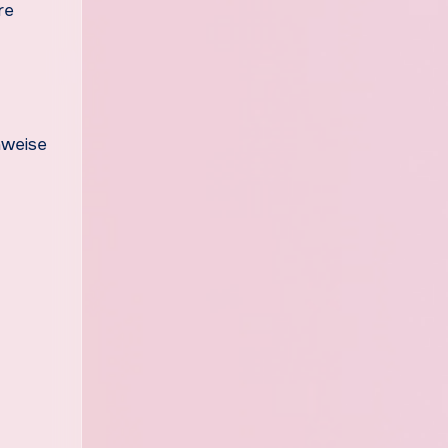
re
nweise