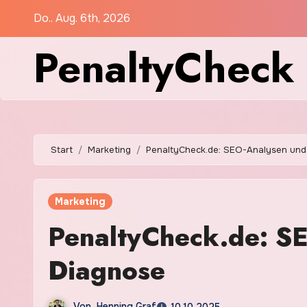
Zum
Do.. Aug. 6th, 2026
Inhalt
PenaltyCheck
springen
Start
Marketing
PenaltyCheck.de: SEO-Analysen und
Marketing
PenaltyCheck.de: SE
Diagnose
Von
Henning Graf
10.10.2025