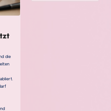
tzt
elten
bliert.
darf
und